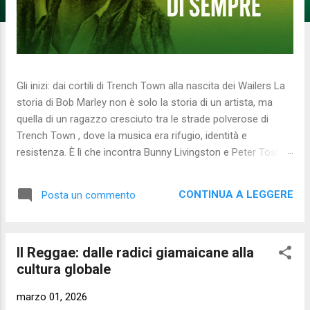
Gli inizi: dai cortili di Trench Town alla nascita dei Wailers La
storia di Bob Marley non è solo la storia di un artista, ma
quella di un ragazzo cresciuto tra le strade polverose di
Trench Town , dove la musica era rifugio, identità e
resistenza. È lì che incontra Bunny Livingston e Peter Tosh ,
formando i Wailers , un gruppo destinato a rivoluzionare il
reggae e a portare la voce della Giamaica oltre ogni confine.
CONTINUA A LEGGERE
Posta un commento
I primi anni sono duri : pochi soldi, studi di registrazione
improvvisati, produttori esigenti. Ma proprio in quel periodo
nasce lo stile dei Wailers: armonie vocali profonde, testi
Il Reggae: dalle radici giamaicane alla
spirituali e un ritmo che unisce Africa, Caraibi e vita
cultura globale
quotidiana. Con l’arrivo di Chris Blackwell e della Island
Records, la band entra in una nuova fase: album più curati,
marzo 01, 2026
tournée internazionali e un messaggio che diventa globale.