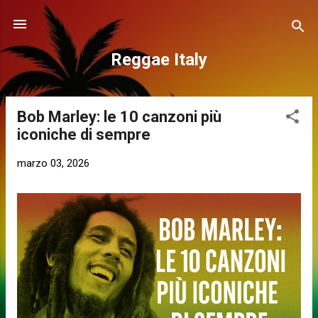
Passa ai contenuti principali
Reggae Italy
Bob Marley: le 10 canzoni più
P
iconiche di sempre
o
s
marzo 03, 2026
t