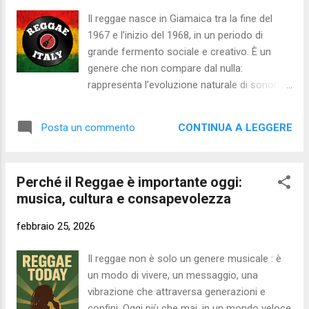
Quando le strade artistiche dei tre si separano, Marley
Il reggae nasce in Giamaica tra la fine del
continua il suo percorso con i Wailers rinnovati, portando
1967 e l’inizio del 1968, in un periodo di
avanti una missione che va oltre l...
grande fermento sociale e creativo. È un
genere che non compare dal nulla:
rappresenta l’evoluzione naturale di sonorità
già presenti sull’isola, come lo ska e il
rocksteady, ma incorpora anche influenze
CONTINUA A LEGGERE
Posta un commento
provenienti da tradizioni afroamericane
come jazz, rhythm & blues, gospel e soul. Il
risultato è un linguaggio musicale nuovo,
Perché il Reggae è importante oggi:
immediatamente riconoscibile e
musica, cultura e consapevolezza
profondamente legato all’identità culturale
giamaicana. I pionieri dello ska che aprirono
febbraio 25, 2026
la strada Prima che il reggae prendesse
forma, lo ska dominava la scena giamaicana
Il reggae non è solo un genere musicale : è
grazie a una serie di artisti che ne definirono
un modo di vivere, un messaggio, una
lo stile e lo portarono fuori dai confini
vibrazione che attraversa generazioni e
dell’isola. Tra le figure più rappresentative
confini. Oggi più che mai, in un mondo veloce