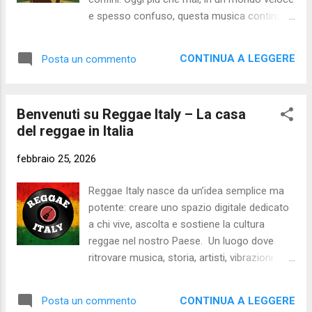
spiccano Derrick Morgan, Laurel Aitken e
e spesso confuso, questa musica continua
Prince Buster, veri architetti del suono ska e
a offrire un punto fermo fatto di identità,
protagonisti della sua diffusione
consapevolezza e unità. Reggae Italy nasce
internazionale. Accanto a loro si
CONTINUA A LEGGERE
Posta un commento
anche per questo: raccontare perché il
affermarono anche Desmond Dekker e
reggae è ancora fondamentale, in Italia e nel
Toots & the Maytals, capaci di ...
mondo. Fin dalle sue origini, il reggae ha
Benvenuti su Reggae Italy – La casa
raccontato la vita vera : - le difficoltà
del reggae in Italia
quotidiane - le ingiustizie sociali - la
ricerca di libertà - la forza della comunità
febbraio 25, 2026
È una musica che non ha paura di dire la
verità, che porta luce dove c’è silenzio e che
Reggae Italy nasce da un’idea semplice ma
trasforma la sofferenza in resistenza. I
potente: creare uno spazio digitale dedicato
valori del reggae non invecchiano . Anzi,
a chi vive, ascolta e sostiene la cultura
oggi risuonano più forti che mai: - One Love
reggae nel nostro Paese. Un luogo dove
come antidoto alla divisione - Unity come
ritrovare musica, storia, artisti, vibrazioni
risposta alla solitudine digitale - Awareness
positive e soprattutto una community unita
come invito a guardare ol...
dallo stesso spirito: One Love! In Italia il
CONTINUA A LEGGERE
Posta un commento
reggae ha una storia lunga, ricca, spesso