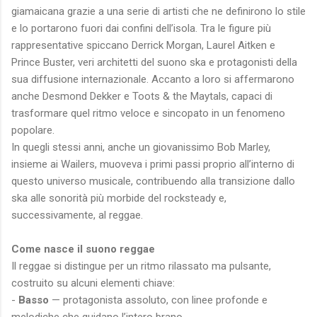
giamaicana grazie a una serie di artisti che ne definirono lo stile
e lo portarono fuori dai confini dell’isola. Tra le figure più
rappresentative spiccano Derrick Morgan, Laurel Aitken e
Prince Buster, veri architetti del suono ska e protagonisti della
sua diffusione internazionale. Accanto a loro si affermarono
anche Desmond Dekker e Toots & the Maytals, capaci di
trasformare quel ritmo veloce e sincopato in un fenomeno
popolare.
In quegli stessi anni, anche un giovanissimo Bob Marley,
insieme ai Wailers, muoveva i primi passi proprio all’interno di
questo universo musicale, contribuendo alla transizione dallo
ska alle sonorità più morbide del rocksteady e,
successivamente, al reggae.
Come nasce il suono reggae
Il reggae si distingue per un ritmo rilassato ma pulsante,
costruito su alcuni elementi chiave:
-
Basso
— protagonista assoluto, con linee profonde e
melodiche che guidano l’intero brano.