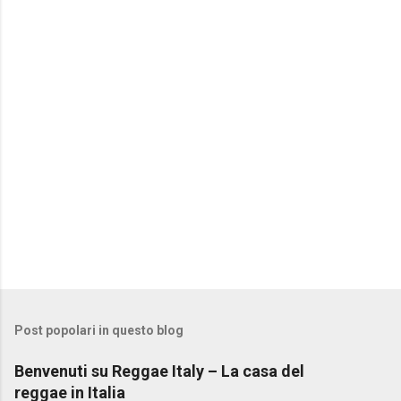
n
t
i
Post popolari in questo blog
Benvenuti su Reggae Italy – La casa del
reggae in Italia